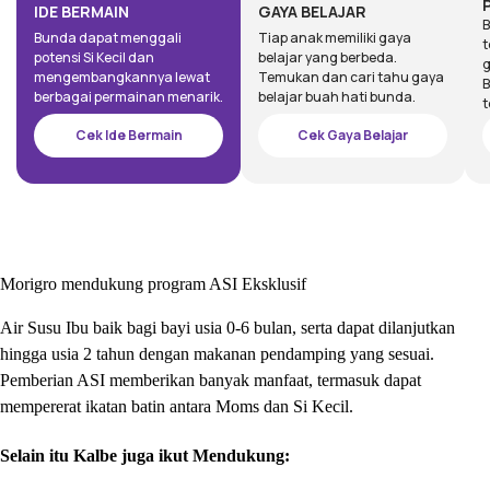
IDE BERMAIN
GAYA BELAJAR
B
Bunda dapat menggali
Tiap anak memiliki gaya
t
potensi Si Kecil dan
belajar yang berbeda.
g
mengembangkannya lewat
Temukan dan cari tahu gaya
B
berbagai permainan menarik.
belajar buah hati bunda.
t
Cek Ide Bermain
Cek Gaya Belajar
Morigro mendukung program ASI Eksklusif
Air Susu Ibu baik bagi bayi usia 0-6 bulan, serta dapat dilanjutkan
hingga usia 2 tahun dengan makanan pendamping yang sesuai.
Pemberian ASI memberikan banyak manfaat, termasuk dapat
mempererat ikatan batin antara Moms dan Si Kecil.
Selain itu Kalbe juga ikut Mendukung: